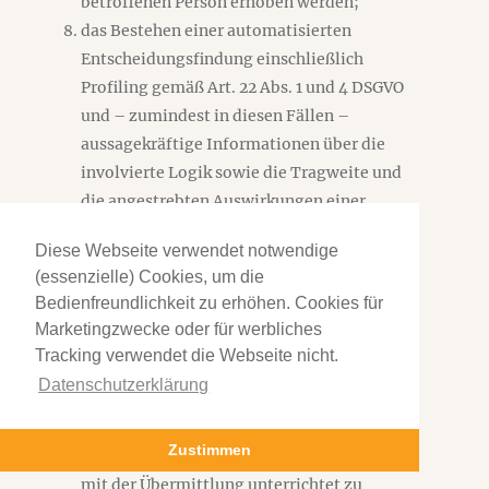
betroffenen Person erhoben werden;
das Bestehen einer automatisierten
Entscheidungsfindung einschließlich
Profiling gemäß Art. 22 Abs. 1 und 4 DSGVO
und – zumindest in diesen Fällen –
aussagekräftige Informationen über die
involvierte Logik sowie die Tragweite und
die angestrebten Auswirkungen einer
derartigen Verarbeitung für die betroffene
Diese Webseite verwendet notwendige
Person. Ihnen steht das Recht zu, Auskunft
(essenzielle) Cookies, um die
darüber zu verlangen, ob die Sie
Bedienfreundlichkeit zu erhöhen. Cookies für
betreffenden personenbezogenen Daten in
Marketingzwecke oder für werbliches
ein Drittland oder an eine internationale
Tracking verwendet die Webseite nicht.
Organisation übermittelt werden. In
Datenschutzerklärung
diesem Zusammenhang können Sie
verlangen, über die geeigneten Garantien
Zustimmen
gem. Art. 46 DSGVO im Zusammenhang
mit der Übermittlung unterrichtet zu