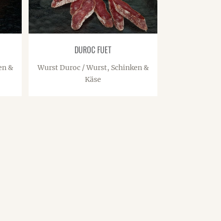
DUROC FUET
en &
Wurst Duroc / Wurst, Schinken &
Käse