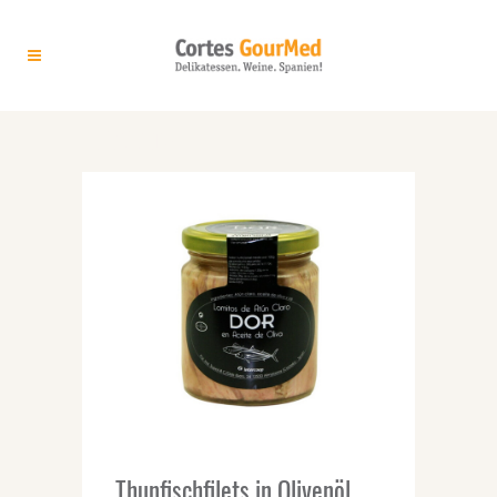
ARCHIVE
Thunfischfilets in Olivenöl